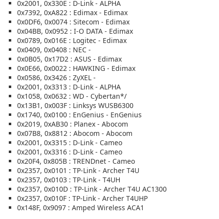
0x2001, 0x330E : D-Link - ALPHA
0x7392, 0xA822 : Edimax - Edimax
0x0DF6, 0x0074 : Sitecom - Edimax
0x04BB, 0x0952 : I-O DATA - Edimax
0x0789, 0x016E : Logitec - Edimax
0x0409, 0x0408 : NEC -
0x0B05, 0x17D2 : ASUS - Edimax
0x0E66, 0x0022 : HAWKING - Edimax
0x0586, 0x3426 : ZyXEL -
0x2001, 0x3313 : D-Link - ALPHA
0x1058, 0x0632 : WD - Cybertan*/
0x13B1, 0x003F : Linksys WUSB6300
0x1740, 0x0100 : EnGenius - EnGenius
0x2019, 0xAB30 : Planex - Abocom
0x07B8, 0x8812 : Abocom - Abocom
0x2001, 0x3315 : D-Link - Cameo
0x2001, 0x3316 : D-Link - Cameo
0x20F4, 0x805B : TRENDnet - Cameo
0x2357, 0x0101 : TP-Link - Archer T4U
0x2357, 0x0103 : TP-Link - T4UH
0x2357, 0x010D : TP-Link - Archer T4U AC1300
0x2357, 0x010F : TP-Link - Archer T4UHP
0x148F, 0x9097 : Amped Wireless ACA1